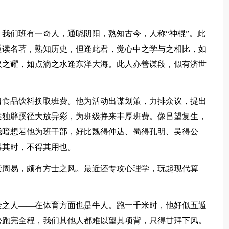
们班有一奇人，通晓阴阳，熟知古今，人称“神棍”。此
通读名著，熟知历史，但逢此君，觉心中之学与之相比，如
汉之耀，如点滴之水逢东洋大海。此人亦善谋段，似有济世
食品饮料换取班费。他为活动出谋划策，力排众议，提出
案独辟蹊径大放异彩，为班级挣来丰厚班费。像吕望复生，
我暗想若他为班干部，好比魏得仲达、蜀得孔明、吴得公
得其时，不得其用也。
周易，颇有方士之风。最近还专攻心理学，玩起现代算
。
之人——在体育方面也是牛人。跑一千米时，他好似五遁
松跑完全程，我们其他人都难以望其项背，只得甘拜下风。