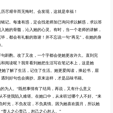
历尽艰辛而无悔时。会发现，这就是幸福！
铭记。每逢有惑，定会找老师加已询问求以解惑，求以答
刻入她的骨髓，沁入她的心灵。有时，当一个老师的讲解，
毕，都会有礼貌的致谢！并不忘说一句“再见”，在她的身
力。
句斟酌。改了又改，一个字都会使她更改许久。直到完
活和阅读呢？我常看到她把生活写在笔记本上，这是她
使她了解了生活，记住了生活。她更爱阅读，捧起书，眉
，遇到好句也会摘抄。原来这样，才是品味书籍。
的为人。“既然事情有了结局，再说，又有什么意义
从不使我陷入难堪。在她口中，从未听过哪个人不好。“来
负时光，不负友谊，不负真情。因为她喜欢圆月，所以她
“责人之心责己，恕己之心恕人。”