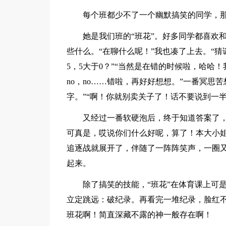
每个班都少不了一个幽默搞笑的同学，那
她是我们班的“班花”。好多同学都喜欢和
些什么。“在聊什么呢！”我也凑了上去。“猜谜
5，5大于0？”“当然是在错的时候啦，哈哈！
no，no……错啦，再好好想想。”一番冥思
字。”“啊！你就别卖关子了！话不要说到一半
又经过一番软硬泡后，终于知道答案了，原
可真是，哎说你们什么好呢，算了！本大小姐
追逐战就展开了，伴随了一阵阵笑声，一圈
起来。
除了搞笑的技能，“班花”在体育课上可是
立定跳远：破纪录。再看完一堆纪录，脸红不
班花啊！简直深藏不露的神一般存在啊！