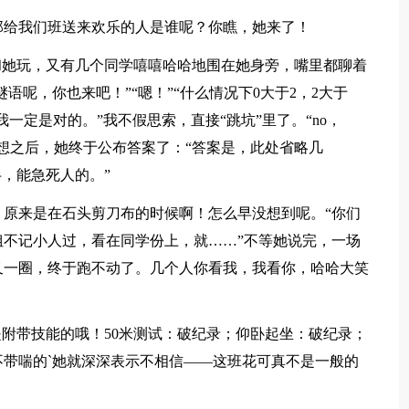
给我们班送来欢乐的人是谁呢？你瞧，她来了！
她玩，又有几个同学嘻嘻哈哈地围在她身旁，嘴里都聊着
语呢，你也来吧！”“嗯！”“什么情况下0大于2，2大于
我一定是对的。”我不假思索，直接“跳坑”里了。“no，
苦想之后，她终于公布答案了：“答案是，此处省略几
，能急死人的。”
来是在石头剪刀布的时候啊！怎么早没想到呢。“你们
不记小人过，看在同学份上，就……”不等她说完，一场
又一圈，终于跑不动了。几个人你看我，我看你，哈哈大笑
附带技能的哦！50米测试：破纪录；仰卧起坐：破纪录；
带喘的`她就深深表示不相信——这班花可真不是一般的