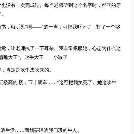
也没有一次完成过。每当老师听到这个名字时，都气的牙
事。
，就听见“啊——”的一声，可把我吓坏了，打了一个哆
觉，让老师拽了一下耳朵。我非常佩服她，心态为什么这
瞌睡大王”。吹牛大王——小璇子
，肯定是吹牛皮吹来的。
楼高的'楼，五十辆车……”这可把我笑死了。她这吹牛
晒生活……而我要晒晒我们班的牛人。