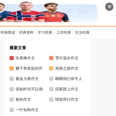
✕
经典阅读
经典资料
学习经典
工作经典
生活经典
|
|
|
|
最新文章
你真棒作文
雪中漫步作文
狮子和老鼠的作
海南之旅作文
文
紫金大桥作文
晒晒我们班牛人
假如时光可以倒
作文
回家路上作文
流作文初中
春的作文
绕道而行作文
一叶知秋作文