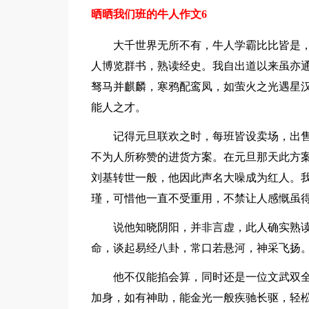
晒晒我们班的牛人作文6
大千世界无所不有，牛人学霸比比皆是，我
人博览群书，熟读经史。我自出道以来虽亦
驽马并麒麟，寒鸦配鸾凤，如萤火之光遇星
能人之才。
记得元旦联欢之时，每班皆设卖场，出售
不为人所称赞的进货方案。在元旦那天此方
刘基转世一般，他因此声名大噪成为红人。
瑾，可惜他一直不受重用，不禁让人感慨虽
说他知晓阴阳，并非言虚，此人确实熟读
命，谈起易经八卦，常口若悬河，神采飞扬
他不仅能掐会算，同时还是一位文武双全
加身，如有神助，能金光一般疾驰长驱，轻