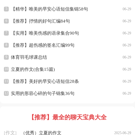
5
【精华】唯美的早安心语短信集锦58句
06-29
6
【推荐】抒情的好句汇编84句
06-29
7
【实用】唯美伤感的语录集合90句
06-29
8
【推荐】超伤感的签名汇编99句
06-29
9
体育羽毛球课总结
06-29
10
立夏的作文(合集15篇)
06-29
11
【推荐】美好的早安心语短信28条
06-29
12
实用的形容心碎的句子锦集36句
06-29
【推荐】
最全的聊天宝典大全
作文
（优秀）立夏的作文
[
]
2025-06-29