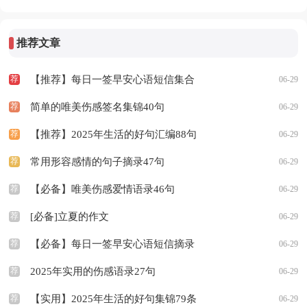
推荐文章
荐
【推荐】每日一签早安心语短信集合
06-29
荐
38句
简单的唯美伤感签名集锦40句
06-29
荐
【推荐】2025年生活的好句汇编88句
06-29
荐
常用形容感情的句子摘录47句
06-29
荐
【必备】唯美伤感爱情语录46句
06-29
荐
[必备]立夏的作文
06-29
荐
【必备】每日一签早安心语短信摘录
06-29
荐
46条
2025年实用的伤感语录27句
06-29
荐
【实用】2025年生活的好句集锦79条
06-29