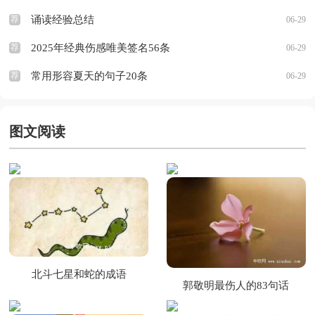
荐
诵读经验总结
06-29
荐
2025年经典伤感唯美签名56条
06-29
荐
常用形容夏天的句子20条
06-29
图文阅读
北斗七星和蛇的成语
郭敬明最伤人的83句话