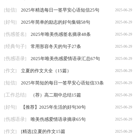
短信
2025年精选每日一签早安心语短信25句
[
]
2025-06-29
好句
2025年简单的励志的好句集锦58句
[
]
2025-06-29
伤感签名
2025年唯美伤感签名摘录48条
[
]
2025-06-29
经典句子
常用形容冬天的句子27条
[
]
2025-06-29
伤感语录
2025年唯美伤感爱情语录汇总67句
[
]
2025-06-29
作文
立夏的作文大全（15篇）
[
]
2025-06-29
短信
2025年简短的每日一签早安心语短信33条
[
]
2025-06-29
工作总结
（荐）高二期中总结15篇
[
]
2025-06-29
好句
【推荐】2025年生活的好句30句
[
]
2025-06-29
伤感语录
唯美伤感爱情语录摘录65句
[
]
2025-06-29
作文
[精选]立夏的作文15篇
[
]
2025-06-29