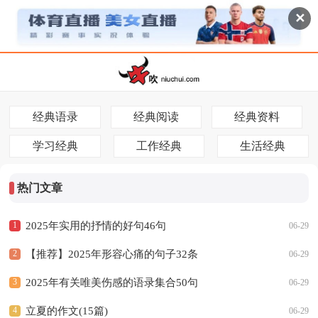
✕
|
|
|
经典语录
经典阅读
经典资料
|
|
学习经典
工作经典
生活经典
热门文章
1
2025年实用的抒情的好句46句
06-29
2
【推荐】2025年形容心痛的句子32条
06-29
3
2025年有关唯美伤感的语录集合50句
06-29
4
立夏的作文(15篇)
06-29