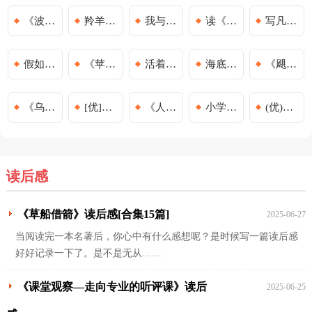
《波西杰克逊》读后感
羚羊木雕读后感
我与地坛读后感
读《天蓝色的彼岸》读后感
写凡卡的读后感
假如给我三天光明的读后感
《苹果树上的外婆》读后感
活着读后感
海底两万里五年级读后感
《飓风掠过蔗田》读后感
《乌合之众：大众心理研究》读后感
[优]青鸟读后感3篇
《人生的逻辑》读后感
小学生城南旧事读后感
(优)《边城》读后感
读后感
《草船借箭》读后感[合集15篇]
2025-06-27
当阅读完一本名著后，你心中有什么感想呢？是时候写一篇读后感
好好记录一下了。是不是无从……
《课堂观察—走向专业的听评课》读后
2025-06-25