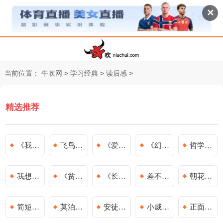
✕
>
>
>
当前位置：
牛吹网
学习经典
读后感
精选推荐
《我的野生动物朋友》读后感[优秀15篇]
飞鸟集读书心得
《爱的教育》读书心得
《幻想大王奇遇记》读后感
哲学史读后感
我想有个家的读后感
《贫穷的本质》读后感【通用】
《长安的荔枝》读后感
差不多先生传读后感
朝花夕拾读后感
简短的读书心得
莫泊桑项链读后感
安徒生童话读书心得
小威向前冲读后感
正面管教读书心得体会