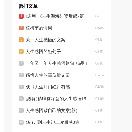
热门文章
[通用]《人生海海》读后感7篇
06-11
植树节的诗词
06-05
关于人生感悟的文案
06-01
人生感悟的短句子
06-01
一年又一年人生感悟短句[精品3
06-01
篇]
感悟人生的高质量文案
05-14
观《人生开门红》有感
04-30
(必备)精辟有深意的人生感悟15
04-09
篇
人生感悟致自己的文案(荐)
04-04
(精)走到人生边上读后感3篇
04-02