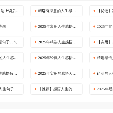
边上读后感3篇
精辟有深意的人生感悟[优选15篇]
【优选】路遥的《
诗词
2025年常用人生感悟语录45条
2025年简短的
句子95句
2025年精选人生感悟短句40条
【实用】2025年
悟名句集锦30条
2025年经典人生感悟好句锦集46句
精选感悟人生
句汇总85句
2025年实用的感悟人生的语录集锦79句
简洁的人生感悟
句子集合38句
【推荐】感悟人生的语录汇编60条
2025年经典人