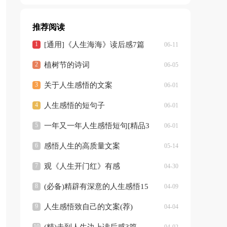
推荐阅读
[通用]《人生海海》读后感7篇
06-11
植树节的诗词
06-05
关于人生感悟的文案
06-01
人生感悟的短句子
06-01
一年又一年人生感悟短句[精品3
06-01
篇]
感悟人生的高质量文案
05-14
观《人生开门红》有感
04-30
(必备)精辟有深意的人生感悟15
04-09
篇
人生感悟致自己的文案(荐)
04-04