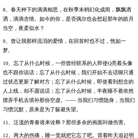
8、春天种下的滴滴相思，在秋季末梢幻化成雨，飘飘洒
洒，滴滴含情。如今的你，是否偶尔也会想起那年的皓月
当空，夜柔似水？
9、曾让我那样流泪的爱情，在回首时也不过，恍如一
梦。
10、忘了从什么时候，一些曾经联系的人即使Q亮着头像
也不跟你说话；忘了从什么时候，我们开始不去话聊只通
过状态更新了解对方；忘了从什么时候，即使看到想念的
人上线，却不愿说话；忘了从什么时候，半夜睡不着依然
摆弄手机去填补那份空虚。—— 当我们习惯隐身，当我们
习惯沉默，原来是为了躲避失望。
11、泛滥的青春谁来诠释？那些多余的画面叫做伤害。
12、再大的伤痛，睡一觉就把它忘了吧。背着昨天追赶明