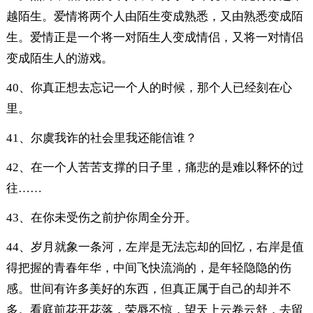
越陌生。爱情将两个人由陌生变成熟悉，又由熟悉变成陌
生。爱情正是一个将一对陌生人变成情侣，又将一对情侣
变成陌生人的游戏。
40、你真正想去忘记一个人的时候，那个人已经刻在心
里。
41、尔虞我诈的社会里我还能信谁？
42、在一个人苦苦支撑的日子里，痛悲的是难以释怀的过
往……
43、在你未受伤之前护你周全分开。
44、岁月就象一条河，左岸是无法忘却的回忆，右岸是值
得把握的青春年华，中间飞快流淌的，是年轻隐隐的伤
感。世间有许多美好的东西，但真正属于自己的却并不
多。看庭前花开花落，荣辱不惊，望天上云卷云舒，去留