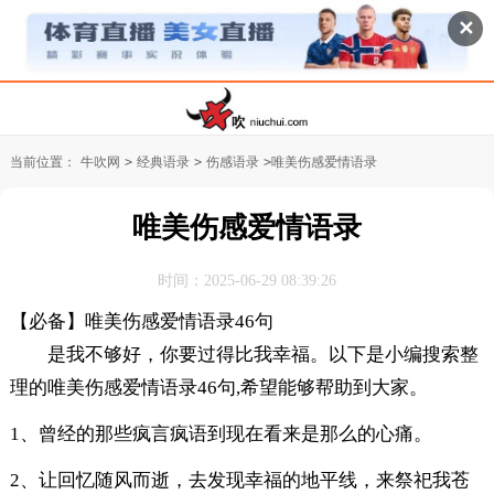
✕
当前位置：
牛吹网
>
经典语录
>
伤感语录
>
唯美伤感爱情语录
唯美伤感爱情语录
时间：2025-06-29 08:39:26
【必备】唯美伤感爱情语录46句
是我不够好，你要过得比我幸福。以下是小编搜索整
理的唯美伤感爱情语录46句,希望能够帮助到大家。
1、曾经的那些疯言疯语到现在看来是那么的心痛。
2、让回忆随风而逝，去发现幸福的地平线，来祭祀我苍