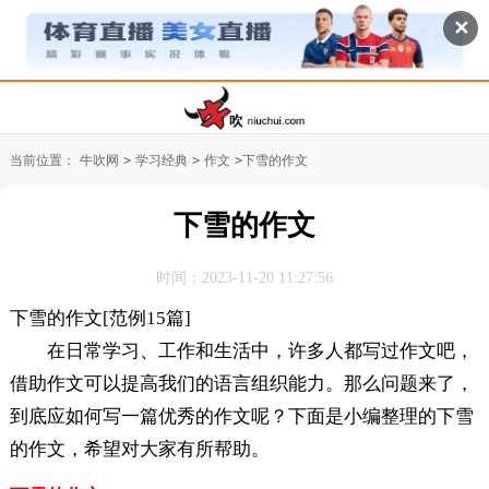
✕
当前位置：
牛吹网
>
学习经典
>
作文
>
下雪的作文
下雪的作文
时间：2023-11-20 11:27:56
下雪的作文[范例15篇]
在日常学习、工作和生活中，许多人都写过作文吧，
借助作文可以提高我们的语言组织能力。那么问题来了，
到底应如何写一篇优秀的作文呢？下面是小编整理的下雪
的作文，希望对大家有所帮助。