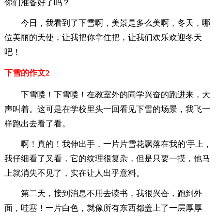
你们准备好了吗？
今日，我看到了下雪啊，美景是多么美啊，冬天，哪
位美丽的天使，让我把你拿住把，让我们欢乐欢迎冬天
吧！
下雪的作文2
下雪喽！下雪喽！在教室外的同学兴奋的跑进来，大
声叫着。这可是在学校里头一回看见下雪的场景，我飞一
样跑出去看了看。
啊！真的！我伸出手，一片片雪花飘落在我的'手上，
我仔细看了又看，它的纹理很复杂，但是只要一摸，他马
上就消失不见了，实在让人出乎意料。
第二天，接到消息不用去读书，我很兴奋，跑到外
面，哇塞！一片白色，就像所有东西都盖上了一层厚厚