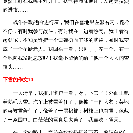
竟然正好在我嘴里炸开了。我气得脸涨通红，发起更猛烈
的进攻……
战斗在激烈的'进行着，我们在雪地里左躲右闪，跑个
不停，有时我参与战斗，有时我在一边看热闹。我正看得
起劲呢，不知是谁把一个雪弹扔向了我的脑袋，顿时我变
成了一个圣诞老人。我回头一看，只见丁丁左一个、右一
个地向我发起总攻呢！我毫不留情的给了他一个大大的雪
馒头……
下雪的作文10
一大清早，我推开窗户一看，呀，下雪了！外面正飘
着鹅毛大雪。汽车上被雪盖住了，像披了一件大衣；菜地
的菜被雪盖住了，像盖了一层棉被；树枝上也有雪，像戴
了一条围巾。白茫茫的雪真是太美了，我喜欢下雪天。
在上学的路上，雪还在纷纷扬扬的下着，像洁白的`