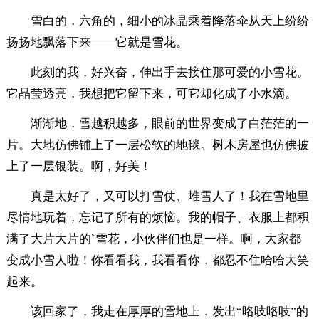
雪白的，六角的，细小的冰晶乘着降落伞从天上纷纷
扬扬地飘落下来——它就是雪花。
此刻的我，好兴奋，伸出手去接住那可爱的小雪花。
它晶莹透亮，我想把它留下来，可它却化成了小水滴。
渐渐地，雪越积越多，眼前的世界变成了白茫茫的一
片。大地仿佛铺上了一层松软的地毯。树木房屋也仿佛披
上了一层银装。啊，好美！
真是太好了，又可以打雪仗、堆雪人了！我在雪地里
尽情地玩着，忘记了所有的烦恼。我的帽子、衣服上都积
满了大片大片的`雪花，小伙伴们也是一样。啊，大家都
变成小雪人啦！你看看我，我看看你，都忍不住哈哈大笑
起来。
该回家了，我走在厚厚的雪地上，发出“咯吱咯吱”的