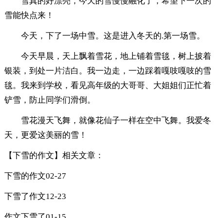
雪真的好漂亮，今天的雪慢慢融化了，希望下一次的
雪能快点来！
今天，下了一场中雪。这是进入冬天的.第一场雪。
今天早晨，天上飘着雪花，地上铺着雪毯，树上披着
银装，到处一片洁白。我一边走，一边踩着嘎吱嘎吱的雪
毯。我来到学校，看见高年级的大哥哥、大姐姐们正忙着
铲雪，防止同学们滑倒。
雪花漫天飞舞，就像花仙子一样在空中飞舞。我爱冬
天，更爱这美丽的雪！
【下雪的作文】相关文章：
下雪的作文
02-27
下雪了作文
12-23
作文下雪了
01-15