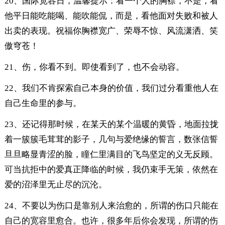
20、国际宽容日，温馨提示：看一个人的胸襟，不是，看
他平日能吃能喝、能吹能侃，而是，看他面对失败和被人
出卖的表现。祝福你胸襟宽广、荣辱不惊、风流潇洒、笑
傲穹苍！
21、伤，你看不到。即使看到了，也不会动容。
22、我们不肯探索自己本身的价值，我们过分看重他人在
自己生命里的参与。
23、还记得那时候，在某天的某个温暖的黄昏，地面拉拢
着一簇簇毛茸茸的影子，几句与爱绝缘的誓言，数张信誓
旦旦略显青涩的脸，瞳仁里满目的飞鸟坚定的义无反顾。
可当抗拒中的爱真正降临的时候，我仍束手无策，依然在
爱的沼泽里无止尽的沉沦。
24、不要以为伤口是靠别人来治愈的，所谓的伤口只能在
自己的宽容里愈合。也许，很多年后你会发现，所谓的伤