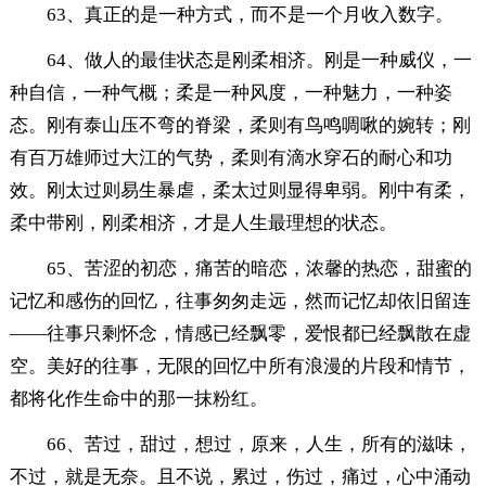
63、真正的是一种方式，而不是一个月收入数字。
64、做人的最佳状态是刚柔相济。刚是一种威仪，一
种自信，一种气概；柔是一种风度，一种魅力，一种姿
态。刚有泰山压不弯的脊梁，柔则有鸟鸣啁啾的婉转；刚
有百万雄师过大江的气势，柔则有滴水穿石的耐心和功
效。刚太过则易生暴虐，柔太过则显得卑弱。刚中有柔，
柔中带刚，刚柔相济，才是人生最理想的状态。
65、苦涩的初恋，痛苦的暗恋，浓馨的热恋，甜蜜的
记忆和感伤的回忆，往事匆匆走远，然而记忆却依旧留连
——往事只剩怀念，情感已经飘零，爱恨都已经飘散在虚
空。美好的往事，无限的回忆中所有浪漫的片段和情节，
都将化作生命中的那一抹粉红。
66、苦过，甜过，想过，原来，人生，所有的滋味，
不过，就是无奈。且不说，累过，伤过，痛过，心中涌动