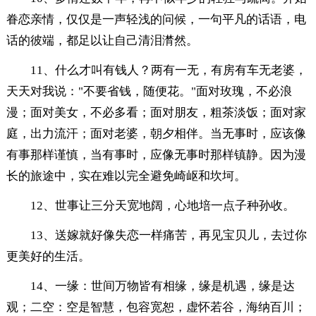
眷恋亲情，仅仅是一声轻浅的问候，一句平凡的话语，电
话的彼端，都足以让自己清泪潸然。
11、什么才叫有钱人？两有一无，有房有车无老婆，
天天对我说："不要省钱，随便花。"面对玫瑰，不必浪
漫；面对美女，不必多看；面对朋友，粗茶淡饭；面对家
庭，出力流汗；面对老婆，朝夕相伴。当无事时，应该像
有事那样谨慎，当有事时，应像无事时那样镇静。因为漫
长的旅途中，实在难以完全避免崎岖和坎坷。
12、世事让三分天宽地阔，心地培一点子种孙收。
13、送嫁就好像失恋一样痛苦，再见宝贝儿，去过你
更美好的生活。
14、一缘：世间万物皆有相缘，缘是机遇，缘是达
观；二空：空是智慧，包容宽恕，虚怀若谷，海纳百川；