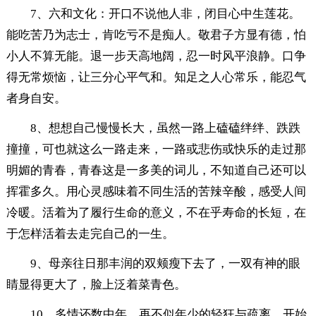
7、六和文化：开口不说他人非，闭目心中生莲花。
能吃苦乃为志士，肯吃亏不是痴人。敬君子方显有德，怕
小人不算无能。退一步天高地阔，忍一时风平浪静。口争
得无常烦恼，让三分心平气和。知足之人心常乐，能忍气
者身自安。
8、想想自己慢慢长大，虽然一路上磕磕绊绊、跌跌
撞撞，可也就这么一路走来，一路或悲伤或快乐的走过那
明媚的青春，青春这是一多美的词儿，不知道自己还可以
挥霍多久。用心灵感味着不同生活的苦辣辛酸，感受人间
冷暖。活着为了履行生命的意义，不在乎寿命的长短，在
于怎样活着去走完自己的一生。
9、母亲往日那丰润的双颊瘦下去了，一双有神的眼
睛显得更大了，脸上泛着菜青色。
10、多情还数中年，再不似年少的轻狂与疏离。开始