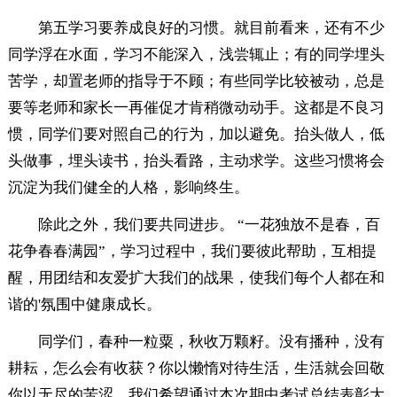
第五学习要养成良好的习惯。就目前看来，还有不少
同学浮在水面，学习不能深入，浅尝辄止；有的同学埋头
苦学，却置老师的指导于不顾；有些同学比较被动，总是
要等老师和家长一再催促才肯稍微动动手。这都是不良习
惯，同学们要对照自己的行为，加以避免。抬头做人，低
头做事，埋头读书，抬头看路，主动求学。这些习惯将会
沉淀为我们健全的人格，影响终生。
除此之外，我们要共同进步。 “一花独放不是春，百
花争春春满园”，学习过程中，我们要彼此帮助，互相提
醒，用团结和友爱扩大我们的战果，使我们每个人都在和
谐的'氛围中健康成长。
同学们，春种一粒粟，秋收万颗籽。没有播种，没有
耕耘，怎么会有收获？你以懒惰对待生活，生活就会回敬
你以无尽的苦涩。我们希望通过本次期中考试总结表彰大