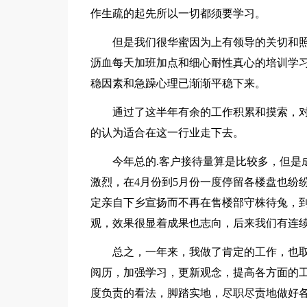
作生疏的起先所以一切都须要学习。
但是我们很华蜜因为上有领导的关切和照
沥血每天加班加点和细心耐性真心的培训学
稳因素和急躁心理已渐渐平稳下来。
通过了这半年有余的工作积累和摸索，对
的认为适合在这一行业走下去。
今年总的.客户接待量算是比较多，但是成
激烈，在4月份到5月份一度停留各楼盘也纷
定亲自下乡宣扬而不再在售楼部守株待兔，
观，效果很显着成果也志向，后来我们有连
总之，一年来，我做了肯定的工作，也取
阅历，加强学习，更新观念，提高各方面的
度负责的看法，脚踏实地，尽职尽责地做好