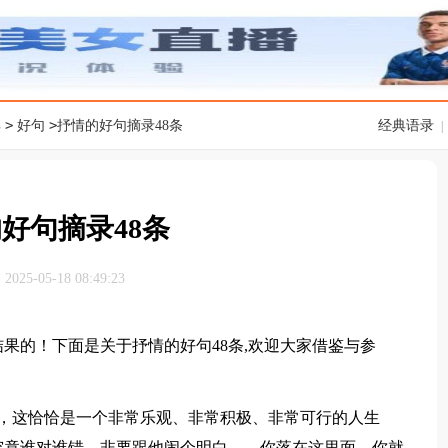
>
>
典
好句
抒情的好句摘录48条
经典语录
|
好句摘录48条
25-05-18 08:49:23
的！下面是关于抒情的好句48条,欢迎大家借鉴与参
，这恰恰是一个非常乐观、非常积极、非常可行的人生
究竟谁对谁错，非要跟他闹个明白——你落在这里面，你就