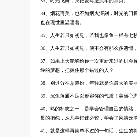
33、时光飞舞，我把爱写进流年的扉页。
34、烟花再美，也不如烟火深刻，时光的门
也在现世里温暖着。
35、人生若只如初见，若我也像鱼一样有七
36、人生若只如初见，便不会有那么多遗憾
37、如果上天能够给你一次重新来过的机会
经的梦想，把握住那个错过的人？
38、别过分在意装扮，年轻就是你最大的美
39、沉鱼落雁不足以形容你的气质！美丽心
40、熟的标志之一，是学会管理自己的情绪
畏的抱怨，从凡事锱铢必较，学会了风清云
41、就是这样再简单不过的一句话，生生的