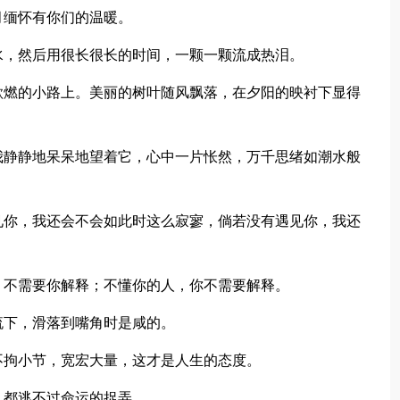
月缅怀有你们的温暖。
水，然后用很长很长的时间，一颗一颗流成热泪。
欲燃的小路上。美丽的树叶随风飘落，在夕阳的映衬下显得
我静静地呆呆地望着它，心中一片怅然，万千思绪如潮水般
见你，我还会不会如此时这么寂寥，倘若没有遇见你，我还
，不需要你解释；不懂你的人，你不需要解释。
流下，滑落到嘴角时是咸的。
不拘小节，宽宏大量，这才是人生的态度。
，都逃不过命运的捉弄。