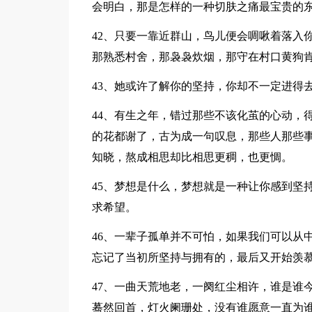
会明白，那是怎样的一种切肤之痛最宝贵的
42、只要一靠近群山，鸟儿便会啁啾着落入
那熟悉村舍，那袅袅炊烟，那守在村口黄狗
43、她或许了解你的坚持，你却不一定进得
44、有生之年，错过那些不该化茧的心动，
的花都谢了，古为成一句叹息，那些人那些
知晓，熬成相思却比相思更稠，也更惆。
45、梦想是什么，梦想就是一种让你感到坚
求希望。
46、一辈子孤单并不可怕，如果我们可以从
忘记了当初所坚持与拥有的，最后又开始羡
47、一曲天荒地老，一阕红尘相许，谁是谁
蓦然回首，灯火阑珊处，没有谁愿意一直为