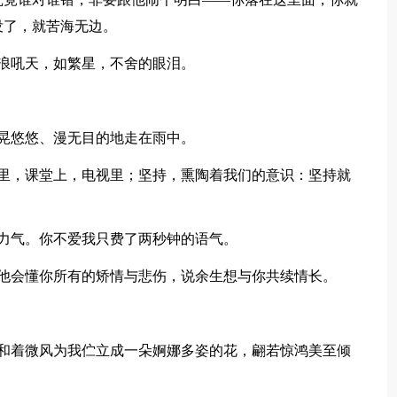
没了，就苦海无边。
浪吼天，如繁星，不舍的眼泪。
晃悠悠、漫无目的地走在雨中。
里，课堂上，电视里；坚持，熏陶着我们的意识：坚持就
力气。你不爱我只费了两秒钟的语气。
他会懂你所有的矫情与悲伤，说余生想与你共续情长。
和着微风为我伫立成一朵婀娜多姿的花，翩若惊鸿美至倾