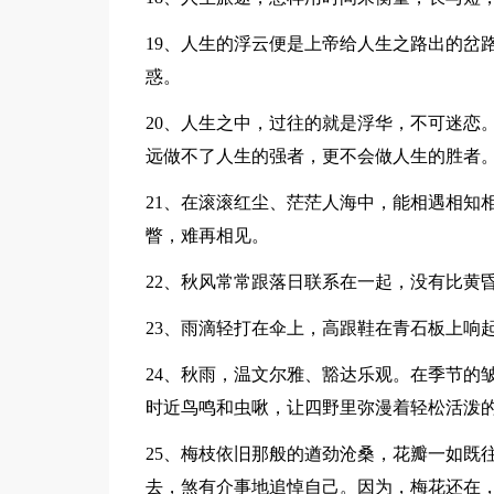
19、人生的浮云便是上帝给人生之路出的岔
惑。
20、人生之中，过往的就是浮华，不可迷恋
远做不了人生的强者，更不会做人生的胜者
21、在滚滚红尘、茫茫人海中，能相遇相知
瞥，难再相见。
22、秋风常常跟落日联系在一起，没有比黄
23、雨滴轻打在伞上，高跟鞋在青石板上响
24、秋雨，温文尔雅、豁达乐观。在季节的
时近鸟鸣和虫啾，让四野里弥漫着轻松活泼
25、梅枝依旧那般的遒劲沧桑，花瓣一如既
去，煞有介事地追悼自己。因为，梅花还在