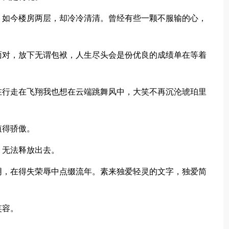
，如今楼房两层，却冷冷清清。曾经有些一颗不服输的心，
面对，放下无谓包袱，人生尽头会是份优良的成绩单在等着
在行走在飞翔我也想在云端跳舞风中，大笑不再沉沦琥珀里
值得骄傲。
，无法释放出去。
阴，在得失荣辱中点缀流年。素来独爱轻灵的文字，独爱简
笑容。