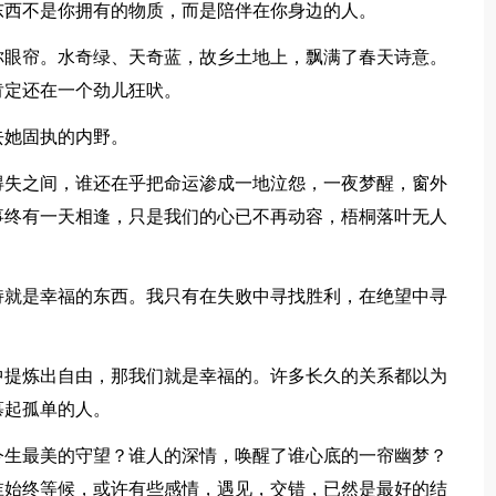
东西不是你拥有的物质，而是陪伴在你身边的人。
你眼帘。水奇绿、天奇蓝，故乡土地上，飘满了春天诗意。
肯定还在一个劲儿狂吠。
去她固执的内野。
得失之间，谁还在乎把命运渗成一地泣怨，一夜梦醒，窗外
事终有一天相逢，只是我们的心已不再动容，梧桐落叶无人
持就是幸福的东西。我只有在失败中寻找胜利，在绝望中寻
中提炼出自由，那我们就是幸福的。许多长久的关系都以为
慕起孤单的人。
今生最美的守望？谁人的深情，唤醒了谁心底的一帘幽梦？
谁始终等候，或许有些感情，遇见，交错，已然是最好的结