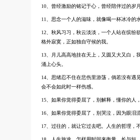
10、曾经激励的铭记于心，曾经陪伴过的岁
11、思念一个人的滋味，就像喝一杯冰冷的
12、秋风习习，秋云淡淡，一个人站在缤纷
格外寂寞，正如独自守候的我。
13、月儿高高地挂在天上，又圆又大又白，
涌上心头。
14、思绪忍不住在悲伤里游荡，倘若没有遇
会不会如此时一样伤感。
15、如果你觉得委屈了，别解释，懂你的人
16、如果你觉得委屈了，别哭泣，因为眼泪
17、过往的，就让它过去吧。人生的哲理，
18、人生旅途，怎样用时间来衡量，长与短