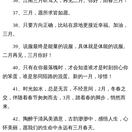
36、江南三月听莺天，再见二月。你好，阳春三月！
37、三月，愿所求皆如愿。
38、只要方向正确，比站在原地更接近幸福。加油，
三月。
39、说服最终是能量的说服，具体就是体能的说服。
二月再见，三月你好！
40、只有在你最落魄时，才会知道谁才是时刻担心你
的笨蛋，谁是形同陌路的混蛋。新的一月，珍惜！
41、时光如水，总是无言，不经意间，2月，冬春之
交，伴随着春节匆匆而去，3月，踏着春的脚步，悄然而
来。
42、陶醉于清风美酒意，古韵渺渺中，感悟人生，心
怀美丽，愿我们的生命中永远有三月春天。