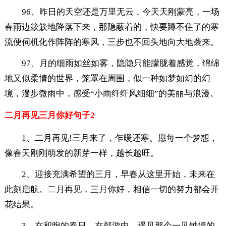
96、昨日的天空还是万里无云，今天天刚蒙亮，一场
春雨边簌簌地降落下来，那隐蔽着的，快要蹲不住了的寒
流便伺机化作阵阵的寒风，三步也不回头地向大地袭来。
97、月的细雨如丝如雾，隐隐只能朦胧着感觉，绵绵
地又似柔情的世界，笼罩在周围，似一种如梦如幻的幻
境，漫步微雨中，感受“小雨纤纤风细细”的美丽与浪漫。
二月再见三月你好句子2
1、二月再见!三月来了，乍暖还寒。愿每一个梦想，
像春天刚刚萌发的新芽一样，越长越旺。
2、迎接充满希望的三月，早春从这里开始，未来在
此刻启航。二月再见，三月你好，相信一切的努力都会开
花结果。
3、在和煦的春日，在郊游中，遇见那个一见钟情的