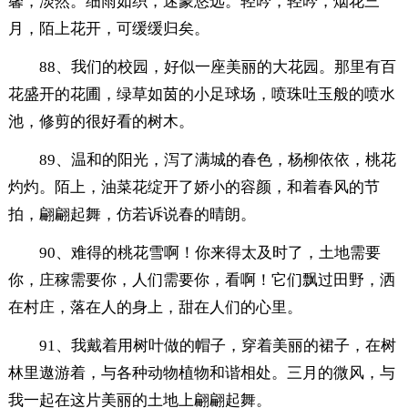
馨，淡然。细雨如织，迷蒙悠远。轻吟，轻吟，烟花三
月，陌上花开，可缓缓归矣。
88、我们的校园，好似一座美丽的大花园。那里有百
花盛开的花圃，绿草如茵的小足球场，喷珠吐玉般的喷水
池，修剪的很好看的树木。
89、温和的阳光，泻了满城的春色，杨柳依依，桃花
灼灼。陌上，油菜花绽开了娇小的容颜，和着春风的节
拍，翩翩起舞，仿若诉说春的晴朗。
90、难得的桃花雪啊！你来得太及时了，土地需要
你，庄稼需要你，人们需要你，看啊！它们飘过田野，洒
在村庄，落在人的身上，甜在人们的心里。
91、我戴着用树叶做的帽子，穿着美丽的裙子，在树
林里遨游着，与各种动物植物和谐相处。三月的微风，与
我一起在这片美丽的土地上翩翩起舞。