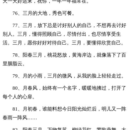
天一天好运来，祝你，一年一年福常在。
76、三月的大地，秀色可餐。
77、三月，放下总是讨好别人的自己，不想再去讨好
别人。三月，懂得照顾自己，尽情付出，也尽情享受生
活。三月，愿你好好对待自己。三月，要懂得欣赏自己。
78、阳春三月，桃花怒放，黄海岸边，就像落下了百
里胭脂云。
79、月的小雨，三月的微风，从我的脸上轻轻走过。
80、月春风，始终有一个名字，暖暖地拂过，打开了
每个人的心扉。
81、月初春，谁能料想今日阳光灿烂后，明儿又一阵
春雨一阵风……
82、阳春三月，万物复苏，柳绿花红，莺歌燕舞，大