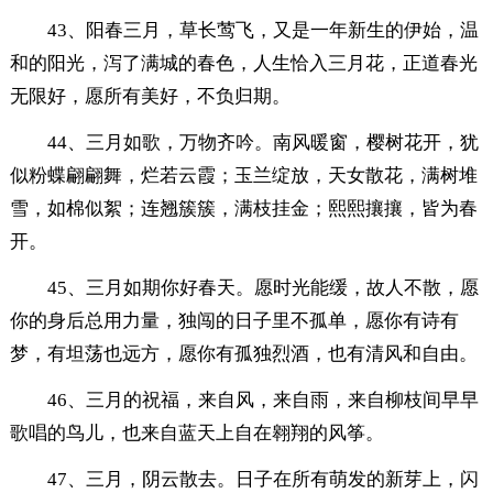
43、阳春三月，草长莺飞，又是一年新生的伊始，温
和的阳光，泻了满城的春色，人生恰入三月花，正道春光
无限好，愿所有美好，不负归期。
44、三月如歌，万物齐吟。南风暖窗，樱树花开，犹
似粉蝶翩翩舞，烂若云霞；玉兰绽放，天女散花，满树堆
雪，如棉似絮；连翘簇簇，满枝挂金；熙熙攘攘，皆为春
开。
45、三月如期你好春天。愿时光能缓，故人不散，愿
你的身后总用力量，独闯的日子里不孤单，愿你有诗有
梦，有坦荡也远方，愿你有孤独烈酒，也有清风和自由。
46、三月的祝福，来自风，来自雨，来自柳枝间早早
歌唱的鸟儿，也来自蓝天上自在翱翔的风筝。
47、三月，阴云散去。日子在所有萌发的新芽上，闪