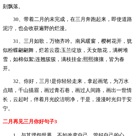
刻飘落。
30、带着二月的未完成，在三月奔跑起来，即使道路
泥泞，也会收获遍野的烂漫。
31、三月如歌，万物齐吟。南风暖窗，樱树花开，犹
似粉蝶翩翩舞，烂若云霞;玉兰绽放，天女散花，满树堆
雪，如棉似絮;连翘簇簇，满枝挂金;熙熙攘攘，皆为春
开。
32、你好，三月!是你轻轻走来，拿起画笔，为万水
点睛，千山描眉，画过青石巷，画过人间路，画出一世情
长，云起时，伴着月光皎洁明净，于是，漫漫时光归于安
宁。
二月再见三月你好句子3
1、与其埋怨世界，不如改变自己。管好自己的心，