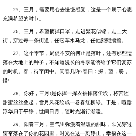
25、三月，需要用心去慢慢感受，这是一个属于心思.
充满希望的时节。
26、三月，希望摘掉口罩，走进繁花似锦，走上大
街，穿过每一条街道，任它车水马龙，任他熙熙攘攘。
27、这个季节，局促不安的何止是落叶，还有那些遗
落在大地上的种子，不知道漫长的冬季能否给予它们复苏
的时机。春，待字闺中。问春几许?春曰：探，望，盼，
惜!
28、你好，三月!是你挥一挥衣袖掸落尘埃，将苦涩
甜蜜丝丝叠起，雪月风花绘成一卷春红柳绿。于是，喧嚣
浮华归于平静，世间日月，随时光渐行渐暖。
29、阳春三月，空气里弥漫着温暖的甜味，阳光穿过
窗帘落在了你的花园里，时光在这一刻静止，幸福在这一