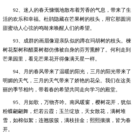
92、迷人的春天慷慨地散布着芳香的气息，带来了生
活的欢乐和幸福。杜鹃隐藏在芒果树的枝头，用它那圆润
甜蜜动人心弦的鸣啭来唤醒人们的希望。
93、成群的画眉像迎亲队似的蹲在玛胡树的枝头。楝
树花梨树和醋栗树都仿佛被自身的芬芳熏醉了。何利走到
芒果园里，看见芒果花开得像满天星一样。
94、月的春风带来了温暖的阳光，三月的阳光带来了
明媚的天气，三月的天气带来了娇艳的花朵。我们在这美
丽的季节相约，带着春的希望共同走向学习的殿堂。
95、月如歌，万物齐吟。南风暖窗，樱树花开，犹似
粉蝶翩翩舞，烂若云霞；玉兰绽放，天女散花，满树堆
雪，如棉似絮；连翘簇簇，满枝挂金；熙熙攘攘，皆为春
开。