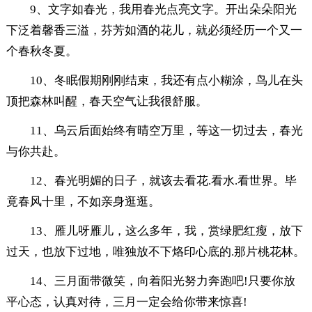
9、文字如春光，我用春光点亮文字。开出朵朵阳光
下泛着馨香三溢，芬芳如酒的花儿，就必须经历一个又一
个春秋冬夏。
10、冬眠假期刚刚结束，我还有点小糊涂，鸟儿在头
顶把森林叫醒，春天空气让我很舒服。
11、乌云后面始终有晴空万里，等这一切过去，春光
与你共赴。
12、春光明媚的日子，就该去看花.看水.看世界。毕
竟春风十里，不如亲身逛逛。
13、雁儿呀雁儿，这么多年，我，赏绿肥红瘦，放下
过天，也放下过地，唯独放不下烙印心底的.那片桃花林。
14、三月面带微笑，向着阳光努力奔跑吧!只要你放
平心态，认真对待，三月一定会给你带来惊喜!