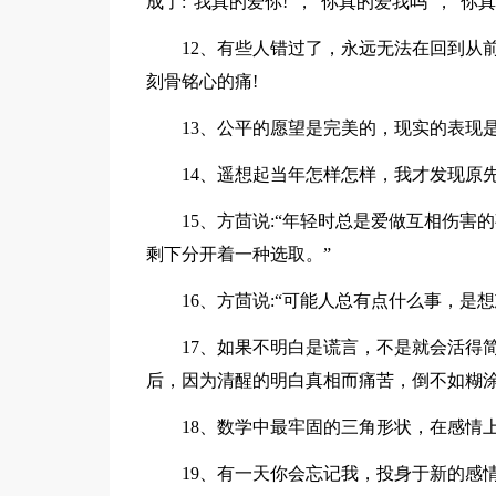
成了:"我真的爱你!"，"你真的爱我吗"，"你
12、有些人错过了，永远无法在回到从前
刻骨铭心的痛!
13、公平的愿望是完美的，现实的表现
14、遥想起当年怎样怎样，我才发现原先
15、方茴说:“年轻时总是爱做互相伤害
剩下分开着一种选取。”
16、方茴说:“可能人总有点什么事，是想
17、如果不明白是谎言，不是就会活得简
后，因为清醒的明白真相而痛苦，倒不如糊
18、数学中最牢固的三角形状，在感情上
19、有一天你会忘记我，投身于新的感情