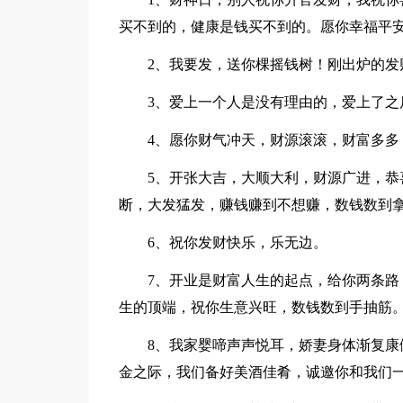
买不到的，健康是钱买不到的。愿你幸福平
2、我要发，送你棵摇钱树！刚出炉的发
3、爱上一个人是没有理由的，爱上了之
4、愿你财气冲天，财源滚滚，财富多多
5、开张大吉，大顺大利，财源广进，恭喜
断，大发猛发，赚钱赚到不想赚，数钱数到
6、祝你发财快乐，乐无边。
7、开业是财富人生的起点，给你两条路，
生的顶端，祝你生意兴旺，数钱数到手抽筋
8、我家婴啼声声悦耳，娇妻身体渐复康健
金之际，我们备好美酒佳肴，诚邀你和我们