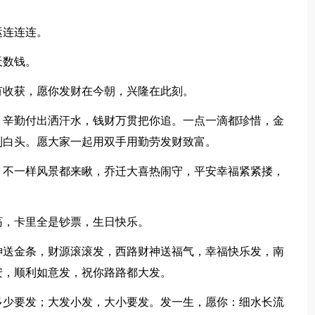
运连连连。
天数钱。
收获，愿你发财在今朝，兴隆在此刻。
辛勤付出洒汗水，钱财万贯把你追。一点一滴都珍惜，金
到白头。愿大家一起用双手用勤劳发财致富。
不一样风景都来瞅，乔迁大喜热闹守，平安幸福紧紧搂，
，卡里全是钞票，生日快乐。
送金条，财源滚滚发，西路财神送福气，幸福快乐发，南
安，顺利如意发，祝你路路都大发。
少要发；大发小发，大小要发。发一生，愿你：细水长流