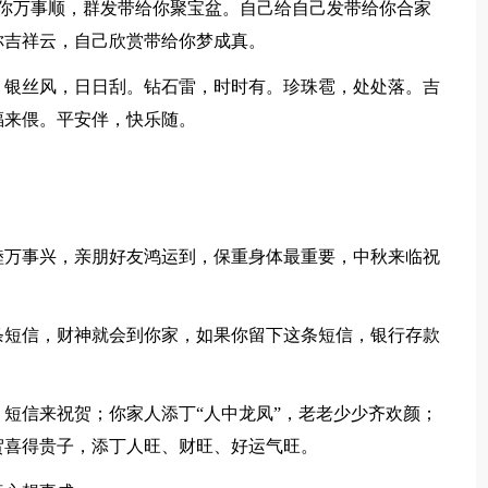
万事顺，群发带给你聚宝盆。自己给自己发带给你合家
你吉祥云，自己欣赏带给你梦成真。
银丝风，日日刮。钻石雷，时时有。珍珠雹，处处落。吉
福来偎。平安伴，快乐随。
万事兴，亲朋好友鸿运到，保重身体最重要，中秋来临祝
短信，财神就会到你家，如果你留下这条短信，银行存款
短信来祝贺；你家人添丁“人中龙凤”，老老少少齐欢颜；
贺喜得贵子，添丁人旺、财旺、好运气旺。