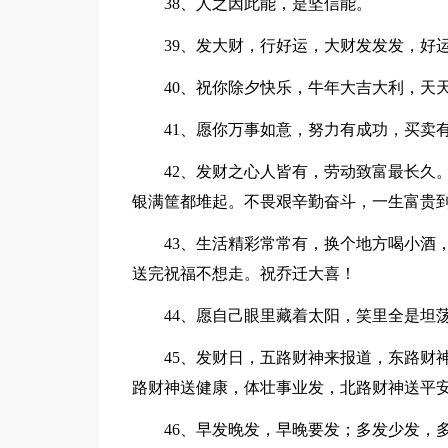
38、人之因此能，是坚信能。
39、发大财，行好运，大财发发发，好
40、祝你除夕快乐，牛年大吉大利，天
41、愿你万事如意，努力有成功，买卖有
42、发财之心人皆有，劳动致富最长久。
银满筐都堆起。不畏艰辛勤奋斗，一生富贵
43、生活精彩常常有，换个地方喝小酒，
送完祝福不想走。祝乔迁大喜！
44、愿自己眼里藏着太阳，笑里全是坦荡
45、发财日，五路财神来报道，东路财神
路财神送健康，体壮事业发，北路财神送平
46、早发晚发，早晚要发；多发少发，多