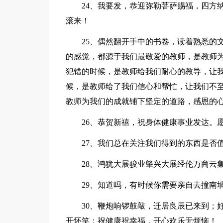
24、我要发，恭迎弥勒菩萨赐福，四方纳
滚来！
25、偶然翻开手中的书卷，读着熟悉的文
的感觉，都源于我们最敬爱的教师，是教师
犯错的时候，是教师给我们耐心的教导，让
候，是教师给了我们信心和帮忙，让我们不
教师为我们的成就铺下坚定的道路，感恩的
26、恭贺新禧，祝身体健康事业发达。愿
27、我们总在关注我们得到的东西是否值
28、鸿犹大展骏业肇兴大展经伦万商云
29、知道吗，有时候你需要亲自去撞南墙
30、鞭炮响锣鼓敲，迁居良辰已来到；好
开怀笑；祝健康祝幸福，开心欢乐无烦恼！