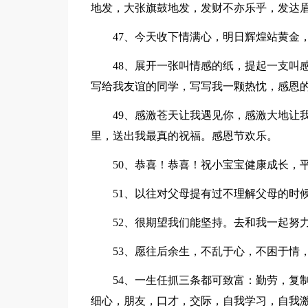
地发，大张旗鼓地发，发财不亦乐乎，发达
47、今天收下情满心，明日辉煌站黄金，
48、展开一张叫情感的纸，提起一支叫感
写给我友谊的同学，写写我一颗热忱，感恩
49、感激苍天让我遇见你，感激大地让我
里，送出我最真的祝福。感恩节欢乐。
50、恭喜！恭喜！祝小宝宝健康成长，
51、以往对父母提有过不理解父母的时候
52、很期望我们能坚持。去和我一起努力
53、愿往后余生，不乱于心，不困于情，
54、一生任抓三条都可致富：勤劳，复制
细心，朋友，口才，交际，自我学习，自我