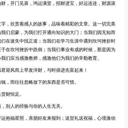
财，开门见喜，鸿运满堂，招财进宝，好运连连，财源滚
字，欣赏着感人的故事，品味着精彩的文章。这一切完美
为我们启蒙，为我们打开通向知识的大门；当我们因无知而
我们在迷失中找正道；当我们在学习生涯中遇到坎坷挫折时
至于在坎坷挫折中跌倒；当我们事业有成的时候，那是因为
心我们应当感激教师，感激他们为我们的辛勤教育。
君迎风而上早发洋财，与时俱进先富起来！
钱，而往往忽略放下的东西是否可惜。
集货财恒足。
，别人的经验与你的人生无关。
运抱福星照，亲朋好友来报到；送贺礼送祝福，心境激动