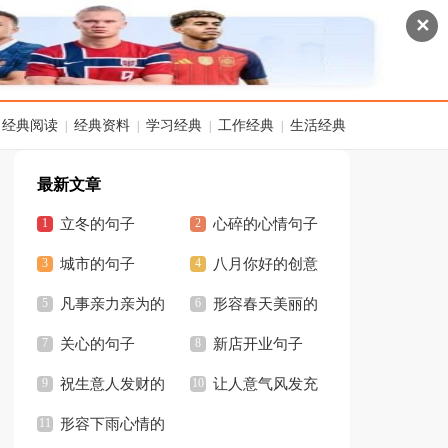
✕
经典阅读
经典资料
学习经典
工作经典
生活经典
|
|
|
|
最新文章
立冬的句子
心碎的心情句子
城市的句子
说说
八月你好的创意
凡事亲力亲为的
句子
形容春天美丽的
句子
关心的句子
句子
新店开业句子
祝生意人发财的
让人意气风发充
精辟句子
形容下雨心情的
满少年感的句子