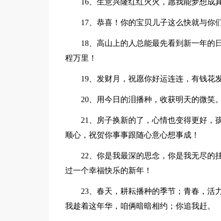
16、生意兴隆红红火火，愿我能梦想成
17、恭喜！你的宝贝儿子这么快就与你们
18、高山上的人总能最先看到新一年的日
程万里！
19、发财月，祝愿你好运连连，有钱花
20、用今日的泪播种，收获明天的微笑
21、房子换新的了，心情也变得更好，孩
顺心，祝贺你事事跟随心意心想事成！
22、你是我最深的思念，你是我无尽的挂
过一个幸福快乐的新年！
23、春天，耕耘播种的季节；青春，活力
我趁着这年华，咱俩暗暗相约；你追我赶。