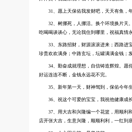
31、愿上天保佑我发财吧，天天有鱼，
32、树挪死，人挪活。换个环境换片天。
吃喝喝谈谈心，无论我住到哪里，祝福真情
33、东路招财，财源滚滚进来；西路进宝
珍贵欢欢满身；中路玄坛，坛罐满满金钱；
34、勤奋成就理想，自信铸造辉煌。愿你
好运连连不断，金钱永远花不完。
35、新年第一天，财神驾到，保佑今年生
36、祝这个可爱的宝宝，我祝他健康成长
37、用大吉和兴隆编一个花篮，用顺利和
店开张大吉，生意兴隆，顺顺利利，一红到