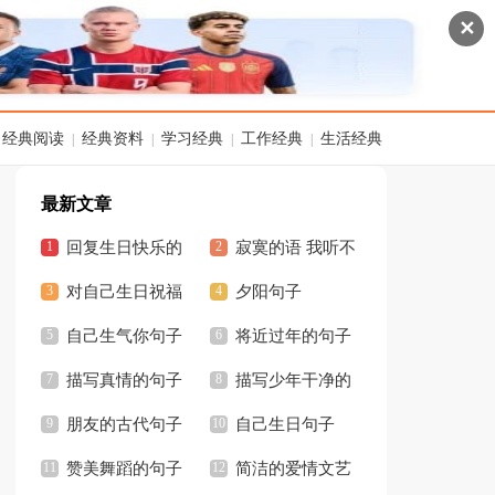
✕
经典阅读
经典资料
学习经典
工作经典
生活经典
|
|
|
|
最新文章
回复生日快乐的
寂寞的语 我听不
高情商句子
对自己生日祝福
见彩虹出现的声音_
夕阳句子
的句子
自己生气你句子
优美优美句子
将近过年的句子
描写真情的句子
描写少年干净的
朋友的古代句子
句子
自己生日句子
赞美舞蹈的句子
简洁的爱情文艺