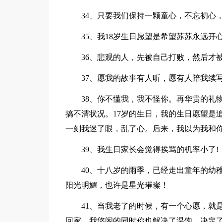
34、只要我们保持一颗童心，不忘初心，
35、我18岁生日愿望是希望苏苏永远开
36、悲观的人，先被自己打败，然后才被
37、愿我的故事有人听，愿有人陪我续
38、你不懂我，我不怪你。再华贵的礼物
搞不清状况。17岁的生日，我的生日愿望是
一刻我迷了眼，乱了心。后来，我以为我和
39、我生日家长会觉得挨骂的机率小了!
40、十八岁的雨季，已经走出童年的幼稚
阳光明媚，也许是星光璀璨！
41、当我老了的时候，有一个心愿，就是
回家，我悠闲的同时你也解决了温饱，决定