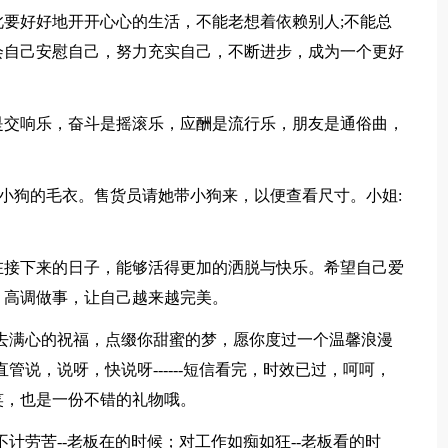
要好好地开开心心的生活，不能老想着依赖别人;不能总
会自己安慰自己，努力充实自己，不断进步，成为一个更好
交响乐，奋斗是摇滚乐，应酬是流行乐，朋友是通俗曲，
小狗的毛衣。售货员请她带小狗来，以便查看尺寸。小姐:
。
接下来的日子，能够活得更加的洒脱与快乐。希望自己爱
，高调做事，让自己越来越完美。
去满心的祝福，点缀你甜蜜的梦，愿你度过一个温馨浪漫
管说，说呀，快说呀------短信看完，时效已过，呵呵，
笑，也是一份不错的礼物哦。
计劳苦--老板在的时候；对工作如痴如狂--老板看的时