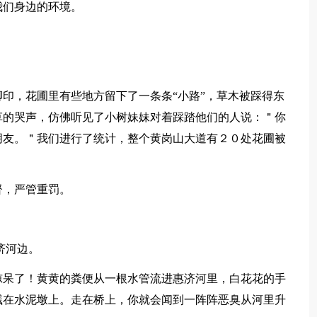
们身边的环境。
。
，花圃里有些地方留下了一条条“小路”，草木被踩得东
草的哭声，仿佛听见了小树妹妹对着踩踏他们的人说：＂你
朋友。＂我们进行了统计，整个黄岗山大道有２０处花圃被
，严管重罚。
济河边。
呆了！黄黄的粪便从一根水管流进惠济河里，白花花的手
溅在水泥墩上。走在桥上，你就会闻到一阵阵恶臭从河里升