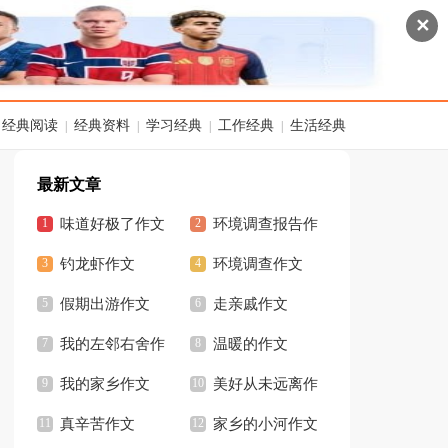
✕
经典阅读
经典资料
学习经典
工作经典
生活经典
|
|
|
|
最新文章
味道好极了作文
环境调查报告作
钓龙虾作文
文
环境调查作文
假期出游作文
走亲戚作文
我的左邻右舍作
温暖的作文
文
我的家乡作文
美好从未远离作
真辛苦作文
文
家乡的小河作文