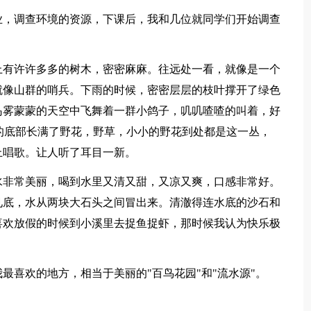
，调查环境的资源，下课后，我和几位就同学们开始调查
有许许多多的树木，密密麻麻。往远处一看，就像是一个
就像山群的哨兵。下雨的时候，密密层层的枝叶撑开了绿色
岛雾蒙蒙的天空中飞舞着一群小鸽子，叽叽喳喳的叫着，好
树的底部长满了野花，野草，小小的野花到处都是这一丛，
上唱歌。让人听了耳目一新。
非常美丽，喝到水里又清又甜，又凉又爽，口感非常好。
见底，水从两块大石头之间冒出来。清澈得连水底的沙石和
喜欢放假的时候到小溪里去捉鱼捉虾，那时候我认为快乐极
喜欢的地方，相当于美丽的"百鸟花园"和"流水源"。